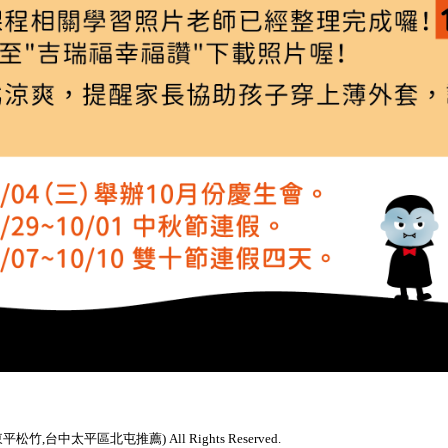
太平區北屯推薦) All Rights Reserved.