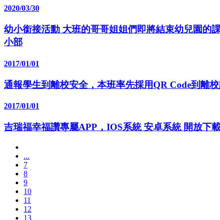
2020/03/30
幼小銜接活動 大班的哥哥姐姐們即將結束幼兒園的課程嘍
小部
2017/01/01
通報學生到離校安全，本班率先採用QR Code到離校
2017/01/01
吉瑞福幸福讚專屬APP，IOS系統 安卓系統 開放下載
...
7
8
9
10
11
12
13