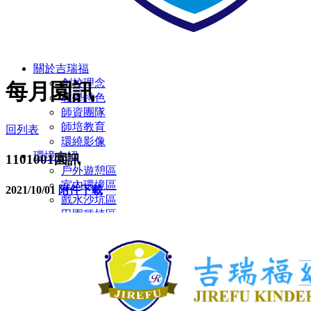
關於吉瑞福
創校理念
每月園訊
教學特色
師資團隊
師培教育
回列表
環繞影像
環境介紹
1101001園訊
戶外遊憩區
室內環境區
2021/10/01
附件下載
戲水沙坑區
田園種植區
彩虹蝴蝶園
多元教室環境
廁所設施設備
無障礙設施/定期環境消毒
幼兒園
主題教學