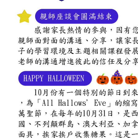
品格教育
防震防災宣導
交通安全教育
節慶文化活動
國小部
菁英課輔
菁英美語
數學領域
私中衝刺
寒夏令營
作息&餐點表
每日作息表
每月餐點表
每月行事曆
校園花絮
年度活動
班級相簿
活動影片
幸福交流道
每月園訊
吉瑞福幸福站