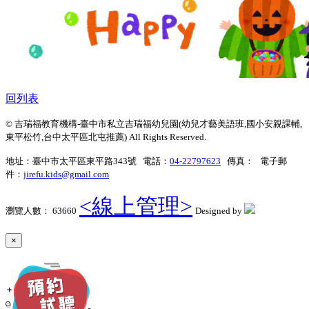
回列表
© 吉瑞福教育機構-臺中市私立吉瑞福幼兒園(幼兒才藝美語班,國小安親課輔,
東平松竹,台中太平區北屯推薦) All Rights Reserved.
地址：臺中市太平區東平路343號 電話：
04-22797623
傳真： 電子郵
件：
jirefu.kids@gmail.com
<線上管理>
瀏覽人數： 63660
Designed by
×