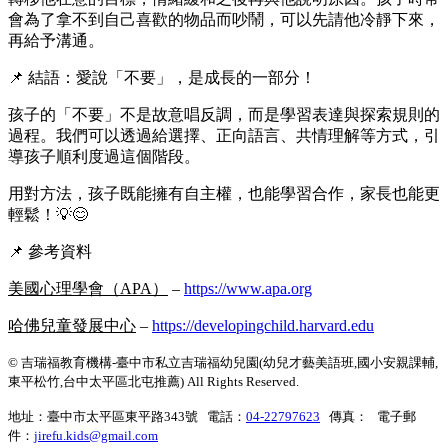
會為了拿不到自己喜歡的物品而吵鬧，可以先請他冷靜下來，
再給予溝通。
📌 結語：愛說「不要」，是成長的一部分！
孩子的「不要」不是故意唱反調，而是學習表達與探索規則的
過程。我們可以透過給選擇、正向語言、共情理解等方式，引
導孩子順利度過這個階段。
用對方法，孩子既能擁有自主權，也能學習合作，家長也能更
輕鬆！💡😊
📌 參考資料
美國心理學會（APA）
–
https://www.apa.org
哈佛兒童發展中心
–
https://developingchild.harvard.edu
© 吉瑞福教育機構-臺中市私立吉瑞福幼兒園(幼兒才藝美語班,國小安親課輔,
東平松竹,台中太平區北屯推薦) All Rights Reserved.
地址：臺中市太平區東平路343號 電話：
04-22797623
傳真： 電子郵
件：
jirefu.kids@gmail.com