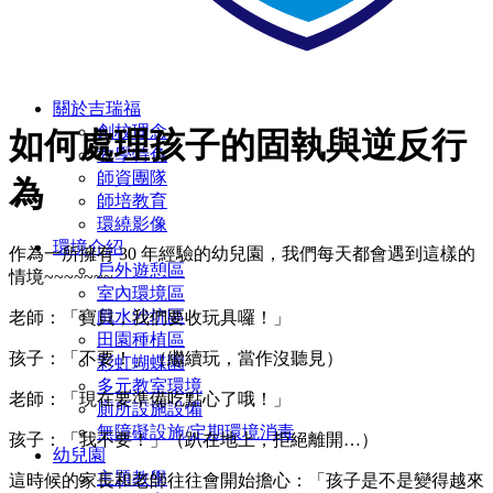
關於吉瑞福
創校理念
如何處理孩子的固執與逆反行
教學特色
師資團隊
為
師培教育
環繞影像
環境介紹
作為一所擁有 30 年經驗的幼兒園，我們每天都會遇到這樣的
戶外遊憩區
情境~~~~~~~
室內環境區
戲水沙坑區
老師：「寶貝，我們要收玩具囉！」
田園種植區
孩子：「不要！」（繼續玩，當作沒聽見）
彩虹蝴蝶園
多元教室環境
老師：「現在要準備吃點心了哦！」
廁所設施設備
無障礙設施/定期環境消毒
孩子：「我不要！」（趴在地上，拒絕離開…）
幼兒園
主題教學
這時候的家長和老師往往會開始擔心：「孩子是不是變得越來