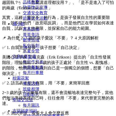
品格教育
越固執？」、「怎麼講道理都沒用？」、「是不是進入了可怕
防震防災宣導
的兩歲（Terrible Two）？」
交通安全教育
其實，這種「愛說不」的行為，是孩子發展自主性的重要階
節慶文化活動
段，並不是他們「故意唱反調」，而是他們正在學習如何表達
國小部
自我，試探大人的界限，並探索自己的能力範圍。
菁英課輔
菁英美語
📌 為什麼 2~3 歲的孩子愛說「不要」？ 4 大原因解析
數學領域
私中衝刺
✅ 1. 自我意識發展，孩子想要「自己決定」
寒夏令營
作息&餐點表
美國心理學家 艾瑞克森（Erik Erikson）提出的「自主性發展
每日作息表
階段」理論指出，2~3 歲的孩子正處於「自主性 vs. 羞愧感」
每月餐點表
的階段，他們開始意識到自己是一個獨立的個體，想要「自己
每月行事曆
做決定」。
校園花絮
✅ 2. 語言表達能力有限，用「不要」來簡單回應
年度活動
班級相簿
2~3 歲的孩子詞彙量有限，還不會流暢地表達完整句子，當他
活動影片
們無法準確表達自己時，往往會用「不要」來代替更完整的表
幸福交流道
達。
每月園訊
吉瑞福幸福站
✅ 3. 測試界限，看看大人會怎麼反應