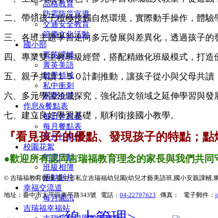
品格教育
防震防災宣導
二、帶領孩子積極接觸自然環境，實際動手操作，體驗
交通安全教育
節慶文化活動
三、各班主題學習走向多元發展與差異化，透過孩子的
國小部
菁英課輔
四、專業雙主教班級經營，搭配精緻化班級模式，打造
菁英美語
數學領域
五、親子共讀１５０計劃推動，讓孩子從小與父母共讀
私中衝刺
六、多元學習領域探究，強化語文領域之延伸學習與發
寒夏令營
作息&餐點表
七、建立良好學習基礎，順利銜接國小教學。
每日作息表
每月餐點表
『看見孩子的優點、發現孩子的特點；點
每月行事曆
校園花絮
年度活動
●歡迎所有認同吉瑞福教育理念的家長與我們共同
班級相簿
活動影片
© 吉瑞福教育機構-臺中市私立吉瑞福幼兒園(幼兒才藝美語班,國小安親課輔,東平松竹,台中
幸福交流道
地址：臺中市太平區東平路343號 電話：
04-22797623
傳真： 電子郵件：
j
每月園訊
吉瑞福幸福站
<線上管理>