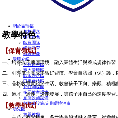
關於吉瑞福
創校理念
教學特色
教學特色
師資團隊
師培教育
【保育領域】
環繞影像
環境介紹
一、培養孩子適應環境，融入團體生活與養成規律作習
戶外遊憩區
室內環境區
二、引導孩子養成學習好習慣、學會自我照（保）護，
戲水沙坑區
田園種植區
三、品格教育實踐於生活、教會孩子正向、樂觀、積極
彩虹蝴蝶園
多元教室環境
四、適才、適性、適能發展，讓孩子用自己的速度學習
廁所設施設備
無障礙設施/定期環境消毒
【教學領域】
幼兒園
主題教學
一、主題式教學特色，多元學習領域融入教室，從遊戲