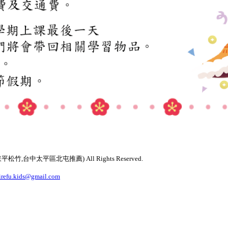
太平區北屯推薦) All Rights Reserved.
irefu.kids@gmail.com