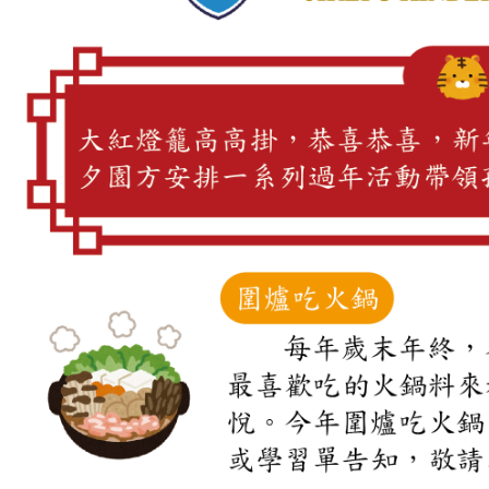
品格教育
防震防災宣導
交通安全教育
節慶文化活動
國小部
菁英課輔
菁英美語
數學領域
私中衝刺
寒夏令營
作息&餐點表
每日作息表
每月餐點表
每月行事曆
校園花絮
年度活動
班級相簿
活動影片
幸福交流道
每月園訊
吉瑞福幸福站