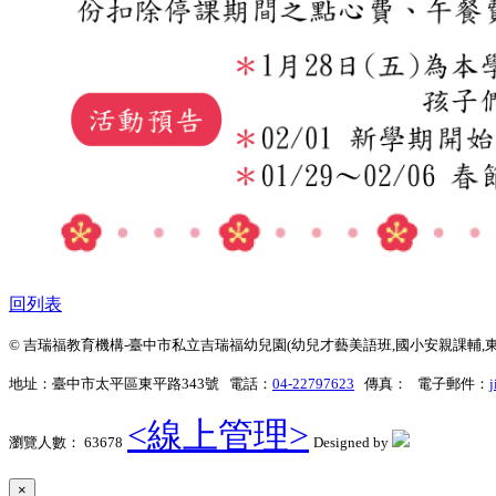
回列表
© 吉瑞福教育機構-臺中市私立吉瑞福幼兒園(幼兒才藝美語班,國小安親課輔,東平松竹,台中
地址：臺中市太平區東平路343號 電話：
04-22797623
傳真： 電子郵件：
j
<線上管理>
瀏覽人數： 63678
Designed by
×