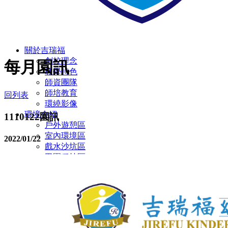
關於吉瑞福
創校理念
每月園訊
教學特色
師資團隊
師培教育
回列表
環繞影像
環境介紹
1110122園訊
戶外遊憩區
室內環境區
2022/01/22
戲水沙坑區
田園種植區
彩虹蝴蝶園
多元教室環境
廁所設施設備
無障礙設施/定期環境消毒
幼兒園
主題教學