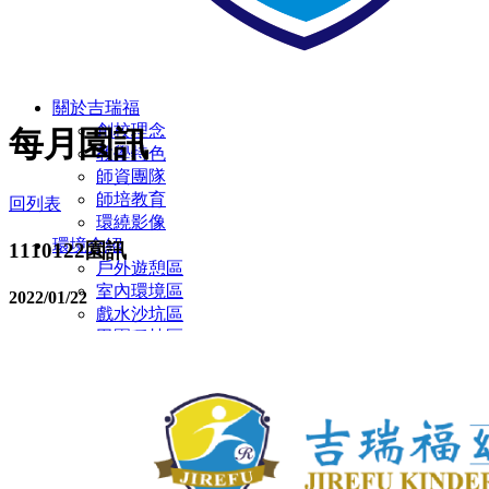
關於吉瑞福
創校理念
每月園訊
教學特色
師資團隊
師培教育
回列表
環繞影像
環境介紹
1110122園訊
戶外遊憩區
室內環境區
2022/01/22
戲水沙坑區
田園種植區
彩虹蝴蝶園
多元教室環境
廁所設施設備
無障礙設施/定期環境消毒
幼兒園
主題教學