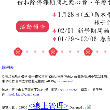
回列表
© 吉瑞福教育機構-臺中市私立吉瑞福幼兒園(幼兒才藝美語班,國小安親課輔,
東平松竹,台中太平區北屯推薦) All Rights Reserved.
地址：臺中市太平區東平路343號 電話：
04-22797623
傳真： 電子郵
件：
jirefu.kids@gmail.com
<線上管理>
瀏覽人數： 63660
Designed by