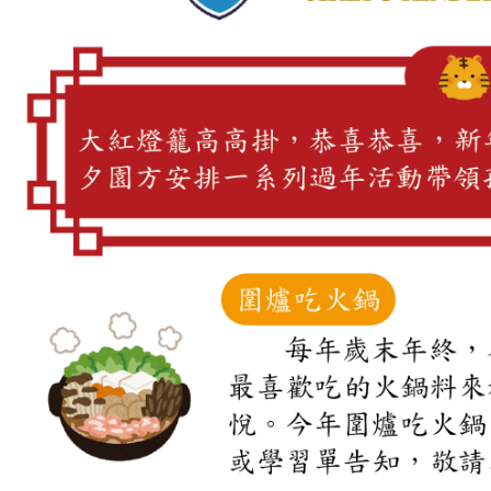
品格教育
防震防災宣導
交通安全教育
節慶文化活動
國小部
菁英課輔
菁英美語
數學領域
私中衝刺
寒夏令營
作息&餐點表
每日作息表
每月餐點表
每月行事曆
校園花絮
年度活動
班級相簿
活動影片
幸福交流道
每月園訊
吉瑞福幸福站