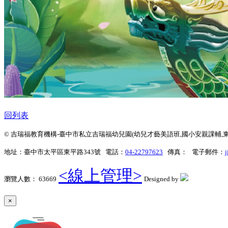
回列表
© 吉瑞福教育機構-臺中市私立吉瑞福幼兒園(幼兒才藝美語班,國小安親課輔,東平松竹,台中
地址：臺中市太平區東平路343號 電話：
04-22797623
傳真： 電子郵件：
j
<線上管理>
瀏覽人數： 63669
Designed by
×