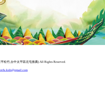
太平區北屯推薦) All Rights Reserved.
irefu.kids@gmail.com