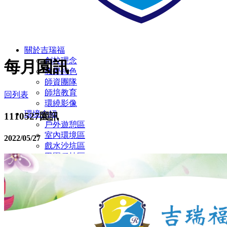
關於吉瑞福
創校理念
每月園訊
教學特色
師資團隊
師培教育
回列表
環繞影像
環境介紹
1110527園訊
戶外遊憩區
室內環境區
2022/05/27
戲水沙坑區
田園種植區
彩虹蝴蝶園
多元教室環境
廁所設施設備
無障礙設施/定期環境消毒
幼兒園
主題教學