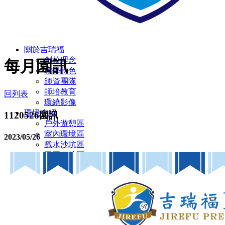
關於吉瑞福
創校理念
每月園訊
教學特色
師資團隊
師培教育
回列表
環繞影像
環境介紹
1120526園訊
戶外遊憩區
室內環境區
2023/05/26
戲水沙坑區
田園種植區
彩虹蝴蝶園
多元教室環境
廁所設施設備
無障礙設施/定期環境消毒
幼兒園
主題教學