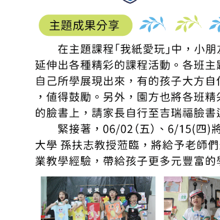
品格教育
防震防災宣導
交通安全教育
節慶文化活動
國小部
菁英課輔
菁英美語
數學領域
私中衝刺
寒夏令營
作息&餐點表
每日作息表
每月餐點表
每月行事曆
校園花絮
年度活動
班級相簿
活動影片
幸福交流道
每月園訊
吉瑞福幸福站