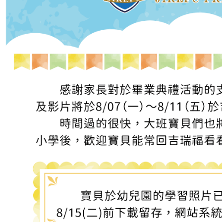
品格教育
防震防災宣導
交通安全教育
節慶文化活動
國小部
菁英課輔
菁英美語
數學領域
私中衝刺
寒夏令營
作息&餐點表
每日作息表
每月餐點表
每月行事曆
校園花絮
年度活動
班級相簿
活動影片
幸福交流道
每月園訊
吉瑞福幸福站