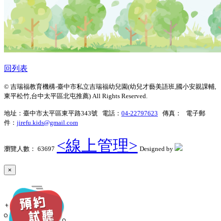
回列表
© 吉瑞福教育機構-臺中市私立吉瑞福幼兒園(幼兒才藝美語班,國小安親課輔,
東平松竹,台中太平區北屯推薦) All Rights Reserved.
地址：臺中市太平區東平路343號 電話：
04-22797623
傳真： 電子郵
件：
jirefu.kids@gmail.com
<線上管理>
瀏覽人數： 63697
Designed by
×