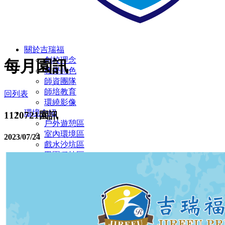
關於吉瑞福
創校理念
每月園訊
教學特色
師資團隊
師培教育
回列表
環繞影像
環境介紹
1120721園訊
戶外遊憩區
室內環境區
2023/07/24
戲水沙坑區
田園種植區
彩虹蝴蝶園
多元教室環境
廁所設施設備
無障礙設施/定期環境消毒
幼兒園
主題教學