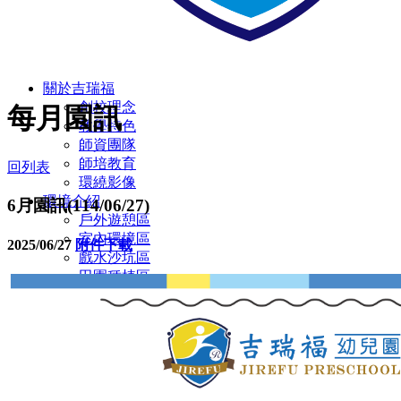
關於吉瑞福
創校理念
每月園訊
教學特色
師資團隊
師培教育
回列表
環繞影像
環境介紹
6月園訊(114/06/27)
戶外遊憩區
室內環境區
2025/06/27
附件下載
戲水沙坑區
田園種植區
彩虹蝴蝶園
多元教室環境
廁所設施設備
無障礙設施/定期環境消毒
幼兒園
主題教學