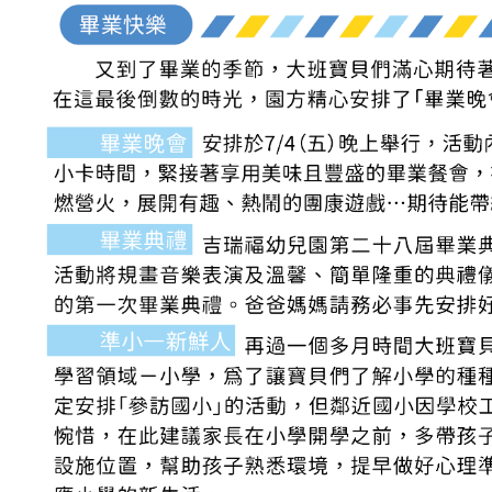
品格教育
防震防災宣導
交通安全教育
節慶文化活動
國小部
菁英課輔
菁英美語
數學領域
私中衝刺
寒夏令營
作息&餐點表
每日作息表
每月餐點表
每月行事曆
校園花絮
年度活動
班級相簿
活動影片
幸福交流道
每月園訊
吉瑞福幸福站