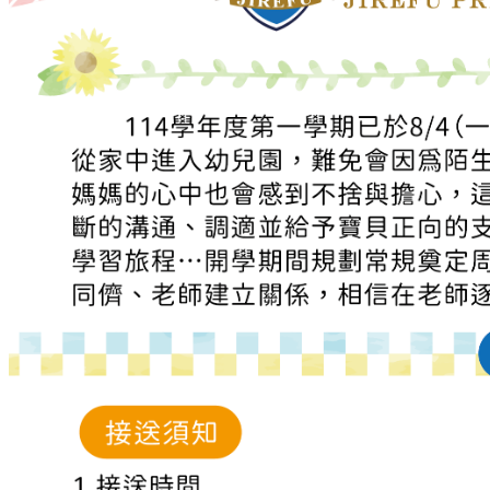
品格教育
防震防災宣導
交通安全教育
節慶文化活動
國小部
菁英課輔
菁英美語
數學領域
私中衝刺
寒夏令營
作息&餐點表
每日作息表
每月餐點表
每月行事曆
校園花絮
年度活動
班級相簿
活動影片
幸福交流道
每月園訊
吉瑞福幸福站