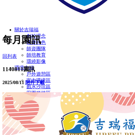
關於吉瑞福
創校理念
每月園訊
教學特色
師資團隊
師培教育
回列表
環繞影像
環境介紹
1140811園訊
戶外遊憩區
室內環境區
2025/08/11
附件下載
戲水沙坑區
田園種植區
彩虹蝴蝶園
多元教室環境
廁所設施設備
無障礙設施/定期環境消毒
幼兒園
主題教學