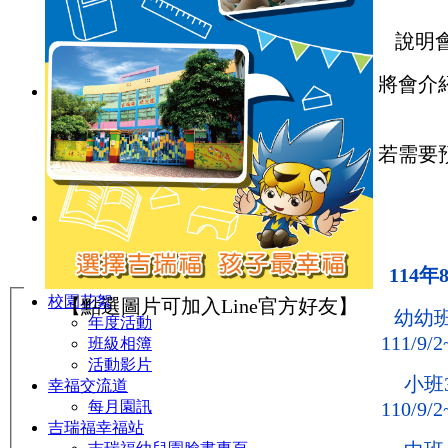
品格教育
防震防災宣導
說明
交通安全教育
節慶文化活動
將會介
國小部
菁英課輔
菁英美語
若需要
數學領域
私中衝刺
寒夏令營
作息&餐點表
每日作息表
每月餐點表
114
每月行事曆
校園花絮
【點選圖片可加入Line官方好友】
幼幼
年度活動
111/9/2
班級相簿
活動影片
小班
幸福交流道
110/9/2
每月園訊
吉瑞福幸福站