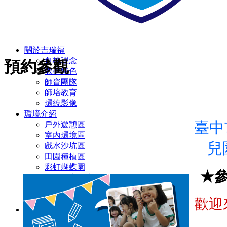
關於吉瑞福
創校理念
預約參觀
教學特色
師資團隊
師培教育
環繞影像
環境介紹
臺中
戶外遊憩區
室內環境區
兒
戲水沙坑區
田園種植區
彩虹蝴蝶園
★
多元教室環境
廁所設施設備
無障礙設施/定期環境消毒
歡迎來
幼兒園
主題教學