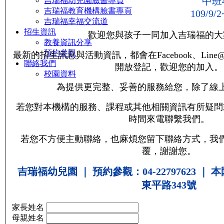
中班
吉瑞福幼兒園臉書專頁
吉瑞福教育機構臉書專頁
109/9/2
吉瑞福幸福交流道
招生資訊
歡迎您與孩子一同加入吉瑞福的大
教養資訊分享
預約參觀
最新的招生訊息與活動資訊，都會在Facebook、Li
聯絡我們
開放登記，歡迎您的加入。
校園資料
為提供更完整、妥善的服務給您，除了線
若您對本機構的服務、課程或其他相關資訊有所疑問
時間來電聯繫我們。
若您不方便主動聯絡，也麻煩您留下聯絡方式，我
覆，謝謝您。
吉瑞福幼兒園 ｜ 預約參觀：04-22797623
｜
本
東平路343號
家長姓名
母親姓名