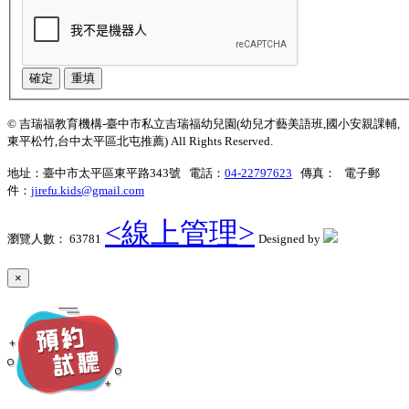
確定
重填
© 吉瑞福教育機構-臺中市私立吉瑞福幼兒園(幼兒才藝美語班,國小安親課輔,
東平松竹,台中太平區北屯推薦) All Rights Reserved.
地址：臺中市太平區東平路343號 電話：
04-22797623
傳真： 電子郵
件：
jirefu.kids@gmail.com
<線上管理>
瀏覽人數： 63781
Designed by
×