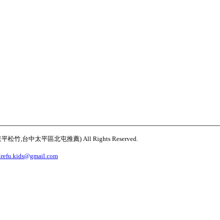
太平區北屯推薦) All Rights Reserved.
irefu.kids@gmail.com