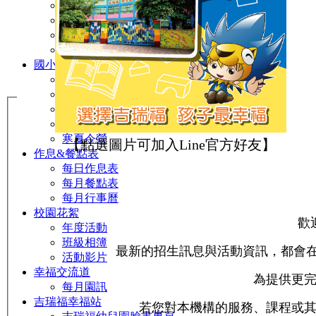
品格教育
防震防災宣導
交通安全教育
節慶文化活動
國小部
菁英課輔
菁英美語
數學領域
私中衝刺
寒夏令營
【點選圖片可加入Line官方好友】
作息&餐點表
每日作息表
每月餐點表
每月行事曆
校園花絮
歡
年度活動
班級相簿
最新的招生訊息與活動資訊，都會在F
活動影片
幸福交流道
為提供更
每月園訊
吉瑞福幸福站
若您對本機構的服務、課程或