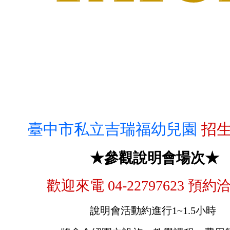
臺中市私立吉瑞福幼兒園
招
★參觀說明會場次★
歡迎來電 04-22797623 預
說明會活動約進行1
~
1.5小時