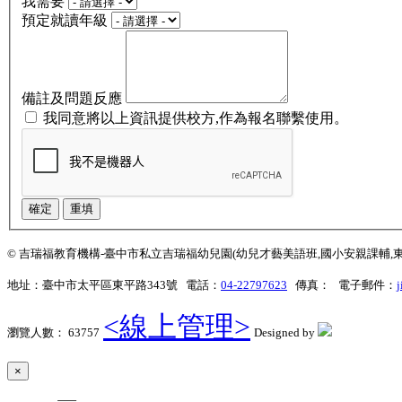
我需要
預定就讀年級
備註及問題反應
我同意將以上資訊提供校方,作為報名聯繫使用。
確定
重填
© 吉瑞福教育機構-臺中市私立吉瑞福幼兒園(幼兒才藝美語班,國小安親課輔,東平松竹,台中
地址：臺中市太平區東平路343號 電話：
04-22797623
傳真： 電子郵件：
j
<線上管理>
瀏覽人數： 63757
Designed by
×