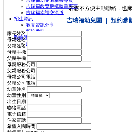
吉瑞福幼兒園臉書專頁
吉瑞福教育機構臉書專頁
若您不方便主動聯絡，也
吉瑞福幸福交流道
招生資訊
吉瑞福幼兒園 ｜ 預約參觀：0
教養資訊分享
預約參觀
家長姓名
聯絡我們
母親姓名
校園資料
父親姓名
母親手機
父親手機
母親服務公司
父親服務公司
母親公司電話
父親公司電話
幼童姓名
幼童性別
出生日期
聯絡電話
電子信箱
住家電話
希望入園時間