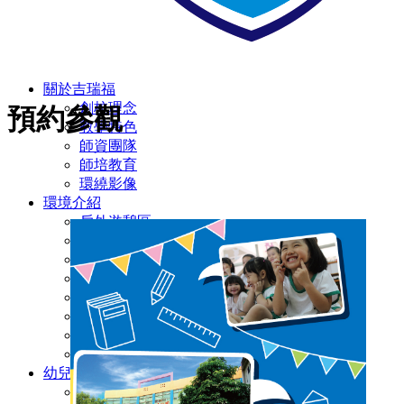
關於吉瑞福
創校理念
預約參觀
教學特色
師資團隊
師培教育
環繞影像
環境介紹
戶外遊憩區
室內環境區
戲水沙坑區
田園種植區
彩虹蝴蝶園
多元教室環境
廁所設施設備
無障礙設施/定期環境消毒
幼兒園
主題教學