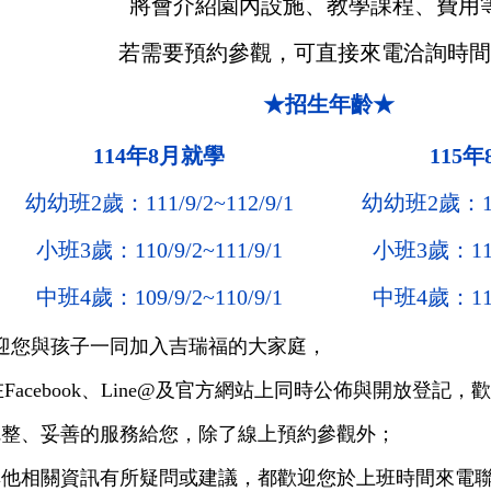
將會介紹園內設施、教學課程、費用
若需要預約參觀，可直接來電洽詢時
★招生年齡★
114年8月就學
115
幼幼班2歲：111/9/2
~
112/9/1
幼幼班2歲：11
小班3歲：110/9/2
~
111/9/1
小班3歲：111
中班4歲：109/9/2
~
110/9/1
中班4歲：110
迎您與孩子一同加入吉瑞福的大家庭，
acebook、Line@及官方網站上同時公佈與開放登記，
完整、妥善的服務給您，除了線上預約參觀外；
其他相關資訊有所疑問或建議，都歡迎您於上班時間來電