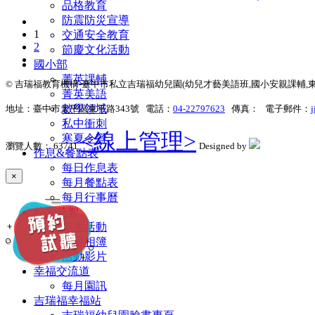
品格教育
防震防災宣導
1
交通安全教育
2
節慶文化活動
國小部
菁英課輔
© 吉瑞福教育機構-臺中市私立吉瑞福幼兒園(幼兒才藝美語班,國小安親課輔,東平松竹,台中
菁英美語
數學領域
地址：臺中市太平區東平路343號 電話：
04-22797623
傳真： 電子郵件：
j
私中衝刺
<線上管理>
寒夏令營
瀏覽人數： 63741
Designed by
作息&餐點表
每日作息表
×
每月餐點表
每月行事曆
校園花絮
年度活動
班級相簿
活動影片
幸福交流道
每月園訊
吉瑞福幸福站