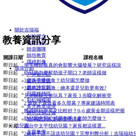
關於吉瑞福
創校理念
教養資訊分享
教學特色
師資團隊
師培教育
開課日期
課程名稱
環繞影像
即日起
用手機餵飯真的會影響大腦發展？研究這樣說
環境介紹
即日起
幼兒園怎麼幫助孩子開口？老師這樣做
戶外遊憩區
即日起
3歲孩子愛挑食？幼兒園怎麼做
室內環境區
戲水沙坑區
即日起
3歲前語言刺激：繪本還是兒歌更有效?
田園種植區
即日起
兄弟姊妹互搶玩具？家長 3 步驟化解衝突
彩虹蝴蝶園
即日起
2 歲孩子適合看多久螢幕？專家建議時間表
多元教室環境
即日起
幾歲開始學英文比較好？0–6 歲黃金期這樣把握
廁所設施設備
即日起
幼兒園會幫忙戒尿布嗎？老師怎麼做？
無障礙設施/定期環境消毒
幼兒園
即日起
在台中太平找幼兒園？家長都這樣選...
主題教學
即日起
2歲孩子該不該送幼兒園？完整利弊分析｜吉瑞福幼