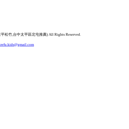
太平區北屯推薦) All Rights Reserved.
irefu.kids@gmail.com