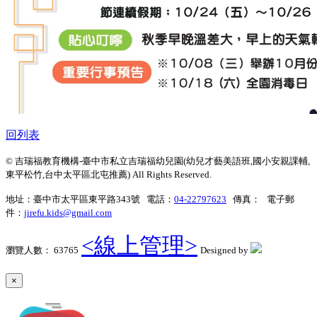
回列表
© 吉瑞福教育機構-臺中市私立吉瑞福幼兒園(幼兒才藝美語班,國小安親課輔,
東平松竹,台中太平區北屯推薦) All Rights Reserved.
地址：臺中市太平區東平路343號 電話：
04-22797623
傳真： 電子郵
件：
jirefu.kids@gmail.com
<線上管理>
瀏覽人數： 63765
Designed by
×