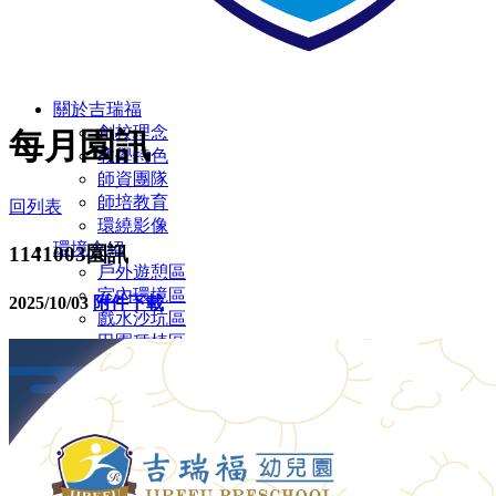
關於吉瑞福
創校理念
每月園訊
教學特色
師資團隊
師培教育
回列表
環繞影像
環境介紹
1141003園訊
戶外遊憩區
室內環境區
2025/10/03
附件下載
戲水沙坑區
田園種植區
彩虹蝴蝶園
多元教室環境
廁所設施設備
無障礙設施/定期環境消毒
幼兒園
主題教學