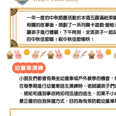
品格教育
防震防災宣導
交通安全教育
節慶文化活動
國小部
菁英課輔
菁英美語
數學領域
私中衝刺
寒夏令營
作息&餐點表
每日作息表
每月餐點表
每月行事曆
校園花絮
年度活動
班級相簿
活動影片
幸福交流道
每月園訊
吉瑞福幸福站